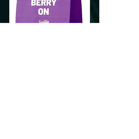
Feito com ❤︎ por Lift.
Direitos autorais Jungle Berry Reino
Unido 2024©